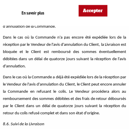
Le Vendeur informe le Client par courrier électronique que la Livraison
Accepter
En savoir plus
interviendra avec du retard. Le Client pourra alors décider d'annuler la
Commande et enverra par courrier électronique au Vendeur un avis
d'annulation de la Commande.
Dans le cas où la Commande n'a pas encore été expédiée lors de la
réception par le Vendeur de l'avis d'annulation du Client, la Livraison est
bloquée et le Client est remboursé des sommes éventuellement
débitées dans un délai de quatorze jours suivant la réception de l'avis
d'annulation.
Dans le cas où la Commande a déjà été expédiée lors de la réception par
le Vendeur de l'avis d'annulation du Client, le Client peut encore annuler
la Commande en refusant le colis. Le Vendeur procédera alors au
remboursement des sommes débitées et des frais de retour déboursés
par le Client dans un délai de quatorze jours suivant la réception du
retour du colis refusé complet et dans son état d'origine.
8.6. Suivi de la Livraison