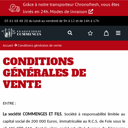
Grâce à notre transporteur Chronofresh, vous êtes
livrés en 24h.
Modes de livraison
05 61 68 48 20 du lundi au vendredi de 9h à 12 et de 14h à 17h
Accueil
Conditions générales de vente
Jambon supérieur
CONDITIONS
Charcuterie
GÉNÉRALES DE
VENTE
Produits frais
ENTRE :
Assortiments
La société COMMENGES ET FILS
, Société à responsabilité limitée au
capital social de 200 000 Euros, immatriculée au R.C.S. de Foix sous le