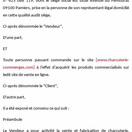
n° 425 088 119, dont le siège social est situé Avenue du Fémouras
09100 Pamiers, prise en la personne de son représentant légal domicilié
en cette qualité audit siège,
Se déconnecter
Ci-après dénommée le "Vendeur",
D'une part,
ET
Toute personne passant commande sur le site
[www.charcuterie-
commenges.com]
à l’effet d’acquérir les produits commercialisés sur
ledit site de vente en ligne.
Ci-après dénommée le "Client",
D'autre part,
Il a été exposé et convenu ce qui suit :
Préambule
Le Vendeur a pour activité la vente et fabrication de charcuterie,