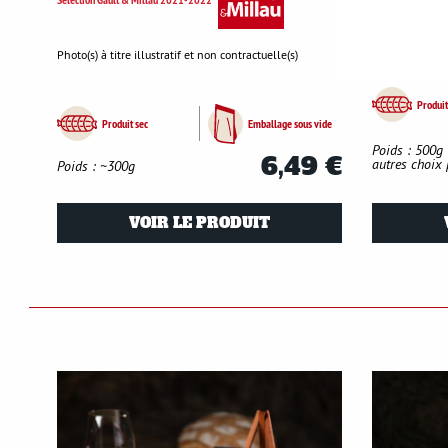
Photo(s) à titre
Photo(s) à titre illustratif et non contractuelle(s)
Produit
Produit sec
Emballage sous vide
Poids : 500g
6,49 €
autres choix 
Poids : ~300g
VOIR LE PRODUIT