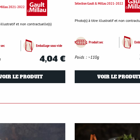
Sélection Gault & Millau 2021-2022
& Millau 2021-2022
Photo(s) à titre illustratif et non contractu
 illustratif et non contractuelle(s)
Produit sec
Emba
 sec
Emballage sous vide
4,04 €
Poids : ~110g
g
VOIR LE PRODUIT
VOIR LE PRODUI