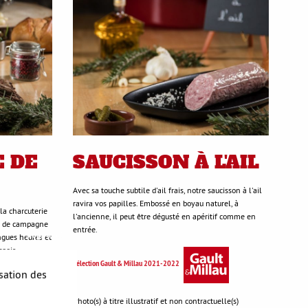
E DE
SAUCISSON À L'AIL
Avec sa touche subtile d'ail frais, notre saucisson à l'ail
ravira vos papilles. Embossé en boyau naturel, à
la charcuterie
l'ancienne, il peut être dégusté en apéritif comme en
é de campagne
entrée.
S'opposer
ongues heures et
geois.
Sélection Gault & Millau 2021-2022
isation des
Photo(s) à titre illustratif et non contractuelle(s)