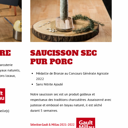
RE
SAUCISSON SEC
PUR PORC
arcuterie
yaux naturels,
Médaille de Bronze au Concours Générale Agricole
hons locaux,
2022
Sans Nitrite Ajouté
Notre saucisson sec est un produit goûteux et
respectueux des traditions charcutières. Assaisonné avec
justesse et embossé en boyau naturel, il est séché
durant 5 semaines.
elle(s)
Sélection Gault & Millau 2021-2022