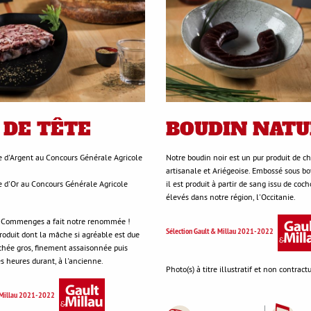
 DE TÊTE
BOUDIN NATU
e d'Argent au Concours Générale Agricole
Notre boudin noir est un pur produit de ch
artisanale et Ariégeoise. Embossé sous bo
e d'Or au Concours Générale Agricole
il est produit à partir de sang issu de coc
élevés dans notre région, l'Occitanie.
e Commenges a fait notre renommée !
Sélection Gault & Millau 2021-2022
roduit dont la mâche si agréable est due
chée gros, finement assaisonnée puis
s heures durant, à l'ancienne.
Photo(s) à titre illustratif et non contractu
& Millau 2021-2022