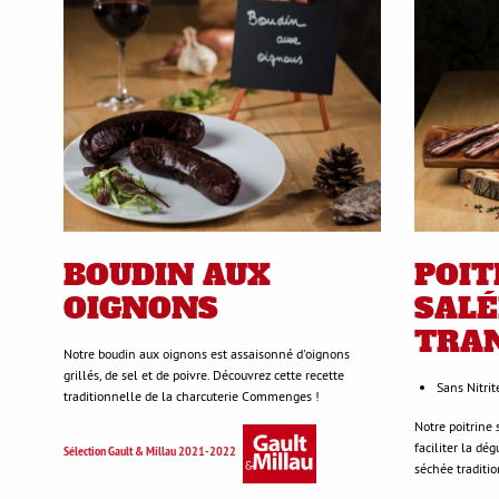
BOUDIN AUX
POIT
OIGNONS
SALÉ
TRA
Notre boudin aux oignons est assaisonné d'oignons
grillés, de sel et de poivre. Découvrez cette recette
Sans Nitrit
traditionnelle de la charcuterie Commenges !
Notre poitrine
faciliter la dé
Sélection Gault & Millau 2021-2022
séchée traditi