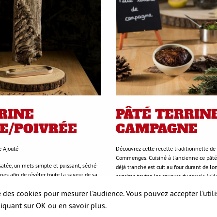
RINE
PÂTÉ TERRIN
E/POIVRÉE
CAMPAGNE
e Ajouté
Découvrez cette recette traditionnelle de 
Commenges. Cuisiné à l'ancienne ce pât
salée, un mets simple et puissant, séché
déjà tranché est cuit au four durant de l
es afin de révéler toute la saveur de sa
exprime toutes les saveurs du terroir Arié
tion.
se des cookies pour mesurer l’audience. Vous pouvez accepter l'util
Sélection Gault & Millau 2021-2022
liquant sur OK ou en savoir plus.
& Millau 2021-2022