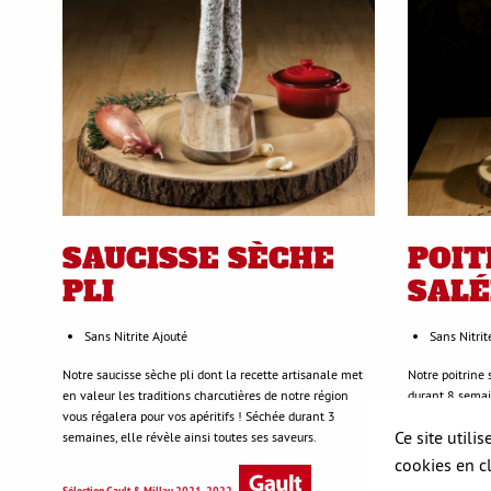
SAUCISSE SÈCHE
POIT
PLI
SALÉ
Sans Nitrite Ajouté
Sans Nitrit
Notre saucisse sèche pli dont la recette artisanale met
Notre poitrine 
en valeur les traditions charcutières de notre région
durant 8 semain
vous régalera pour vos apéritifs ! Séchée durant 3
viande d'excep
Ce site utili
semaines, elle révèle ainsi toutes ses saveurs.
cookies en c
Sélection Gault 
Sélection Gault & Millau 2021-2022