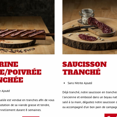
RINE
SAUCISSON
E/POIVRÉE
TRANCHÉ
NCHÉE
Sans Nitrite Ajouté
e Ajouté
Déjà tranché, notre saucisson en tranches
l'ancienne et embossé dans un boyau nat
 salée est vendue en tranches afin de vous
salé à la main, dégustez notre saucisson s
gustation de sa viande grasse et tendre,
ou accompagné d'un bon pain de campag
onnellement durant 8 semaines.