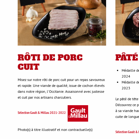
RÔTI DE PORC
PÂTÉ
CUIT
Médaille d
2024
Misez sur notre rôti de porc cuit pour un repas savoureux
Médaille d
et rapide. Une viande de qualité, issue de cochon élevés
2023
dans notre région, l'Occitanie. Assaisonné avec justesse
et cuit par nos artisans charcutiers.
Le pâté de têt
Découvrez ce p
à sa viande ha
Sélection Gault & Millau 2021-2022
cuite de longue
Photo(s) à titre illustratif et non contractuelle(s)
Sélection Gault 