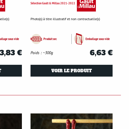
Sélection Gault & Millau 2021-2022
elle(s)
Photo(s) à titre illustratif et non contractuelle(s)
llage sous vide
Produit sec
Emballage sous vide
3,83 €
6,63 €
Poids : ~300g
T
VOIR LE PRODUIT