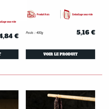
elle(s)
Produit frais
Emballage sous vide
llage sous vide
5,16 €
Poids : 400g
4,84 €
T
VOIR LE PRODUIT