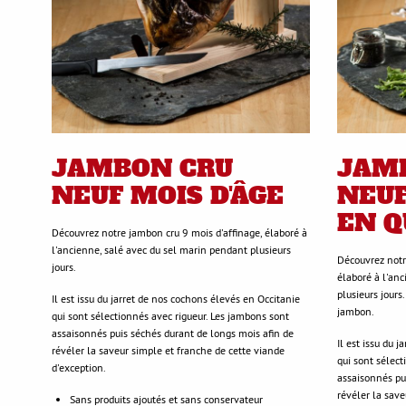
JAMBON CRU
JAM
NEUF MOIS D'ÂGE
NEUF
EN Q
Découvrez notre jambon cru 9 mois d'affinage, élaboré à
l'ancienne, salé avec du sel marin pendant plusieurs
Découvrez notr
jours.
élaboré à l'an
plusieurs jours
Il est issu du jarret de nos cochons élevés en Occitanie
jambon.
qui sont sélectionnés avec rigueur. Les jambons sont
assaisonnés puis séchés durant de longs mois afin de
Il est issu du 
révéler la saveur simple et franche de cette viande
qui sont sélect
d'exception.
assaisonnés pu
révéler la save
Sans produits ajoutés et sans conservateur