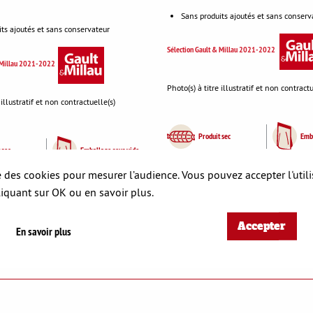
Sans produits ajoutés et sans conserv
ts ajoutés et sans conservateur
Sélection Gault & Millau 2021-2022
& Millau 2021-2022
Photo(s) à titre illustratif et non contractu
 illustratif et non contractuelle(s)
Produit sec
Emba
 sec
Emballage sous vide
Poids : ~250g
se des cookies pour mesurer l’audience. Vous pouvez accepter l'util
19,99 €
liquant sur OK ou en savoir plus.
VOIR LE PRODUIT
VOIR LE PRODUI
Accepter
En savoir plus