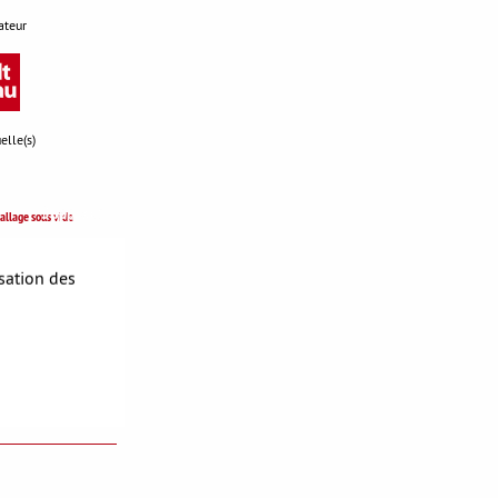
ateur
elle(s)
S'opposer
llage sous vide
9,57 €
isation des
T