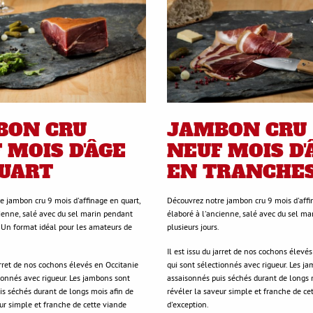
BON CRU
JAMBON CRU
 MOIS D'ÂGE
NEUF MOIS D'
UART
EN TRANCHE
e jambon cru 9 mois d'affinage en quart,
Découvrez notre jambon cru 9 mois d'affi
cienne, salé avec du sel marin pendant
élaboré à l'ancienne, salé avec du sel m
. Un format idéal pour les amateurs de
plusieurs jours.
Il est issu du jarret de nos cochons élevé
jarret de nos cochons élevés en Occitanie
qui sont sélectionnés avec rigueur. Les j
ionnés avec rigueur. Les jambons sont
assaisonnés puis séchés durant de longs 
is séchés durant de longs mois afin de
révéler la saveur simple et franche de ce
ur simple et franche de cette viande
d'exception.