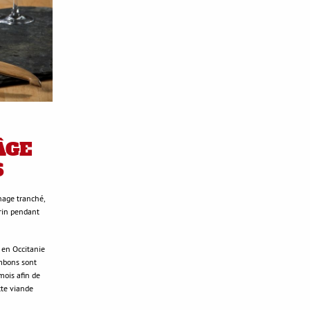
ÂGE
S
nage tranché,
arin pendant
s en Occitanie
ambons sont
mois afin de
tte viande