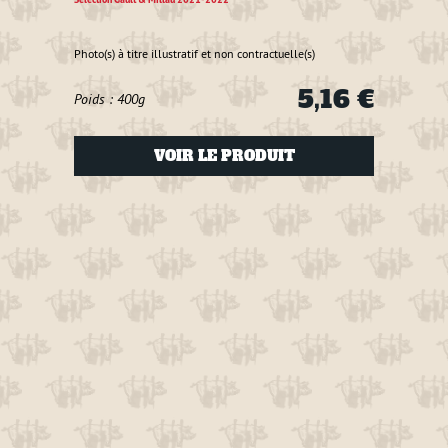
plusieu
Il est
Photo(s) à titre illustratif et non contractuelle(s)
sont s
assais
5,16 €
Poids : 400g
révéle
d'exce
0 €
VOIR LE PRODUIT
Sa
Sélecti
Photo(s
Poids