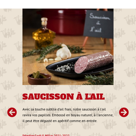
NS
SAUCISSON À L'AIL
J
MO
Avec sa touche subtile d'ail frais, notre saucisson à l'ail
T
ravira vos papilles. Embossé en boyau naturel, à l'ancienne,
hine
il peut être dégusté en apéritif comme en entrée.
s
Découv
élabor
Sélection Gault & Millau 2021-2022