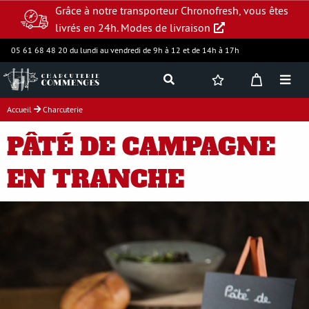
Grâce à notre transporteur Chronofresh, vous êtes
livrés en 24h.
Modes de livraison
05 61 68 48 20 du lundi au vendredi de 9h à 12 et de 14h à 17h
Accueil
Charcuterie
Jambon supérieur
PÂTÉ DE CAMPAGNE
Charcuterie
EN TRANCHE
Produits frais
Assortiments