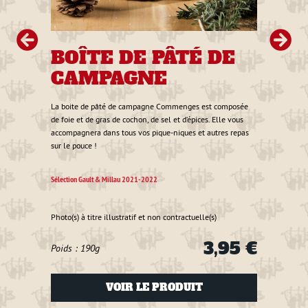
BOÎTE DE PÂTÉ DE
BO
CAMPAGNE
P
rie
La boite de pâté de campagne Commenges est composée
La boi
gne
de foie et de gras de cochon, de sel et d’épices. Elle vous
de porc
s et
accompagnera dans tous vos pique-niques et autres repas
accomp
sur le pouce !
sur le 
Sélection Gault & Millau 2021-2022
Sélecti
Photo(s) à titre illustratif et non contractuelle(s)
Photo(s
4 €
3,95 €
Poids
Poids : 190g
autre
VOIR LE PRODUIT