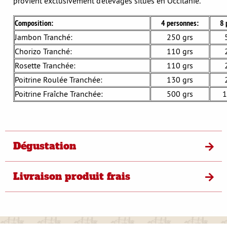
provient exclusivement d’élevages situés en Occitanie.
Composition:
4 personnes:
8 
Jambon Tranché:
250 grs
Chorizo Tranché:
110 grs
Rosette Tranchée:
110 grs
Poitrine Roulée Tranchée:
130 grs
Poitrine Fraîche Tranchée:
500 grs
1
Dégustation
Livraison produit frais
S'opposer