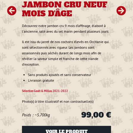
JAMBON CRU NEUF
P
MOIS D'ÂGE
T
Découvrez notre jambon cru 9 mois d'affinage, élaboré à
Déjà t
l'ancienne, salé avec du sel marin pendant plusieurs jours.
entrel
Elle e
Il est issu du jarret de nos cochons élevés en Occitanie qui
sont sélectionnés avec rigueur. Les jambons sont
s secs
Sélecti
assaisonnés puis séchés durant de longs mois afin de
révéler la saveur simple et franche de cette viande
d'exception.
Photo(s
Sans produits ajoutés et sans conservateur
Livraison gratuite
Poids
Sélection Gault & Millau 2021-2022
0 €
Photo(s) à titre illustratif et non contractuelle(s)
99,00 €
Poids : ~5.700kg
VOIR LE PRODUIT