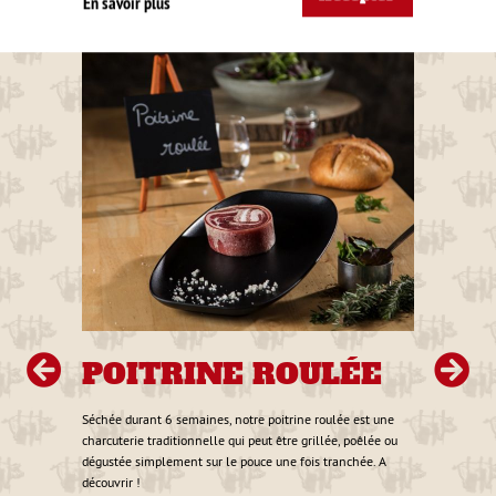
En savoir plus
POITRINE ROULÉE
P
E
Séchée durant 6 semaines, notre poitrine roulée est une
charcuterie traditionnelle qui peut être grillée, poêlée ou
Séchée
dégustée simplement sur le pouce une fois tranchée. A
tranch
découvrir !
grillé