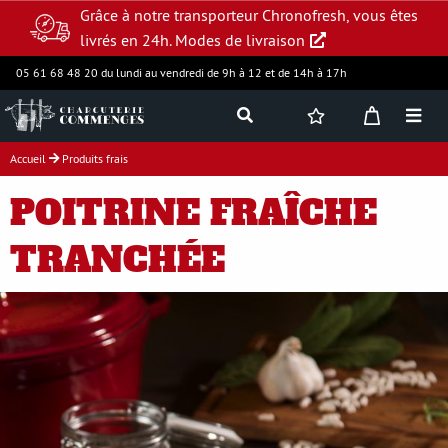
Grâce à notre transporteur Chronofresh, vous êtes
livrés en 24h.
Modes de livraison
05 61 68 48 20 du lundi au vendredi de 9h à 12 et de 14h à 17h
Accueil
Produits frais
Jambon supérieur
POITRINE FRAÎCHE
Charcuterie
TRANCHÉE
Produits frais
Assortiments