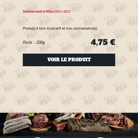
découvr
vous
Sélection Gault & Millau 2021-2022
Sélecti
Photo(s) à titre illustratif et non contractuelle(s)
Photo(s
4,75 €
Poids : 200g
Poids
VOIR LE PRODUIT
4 €