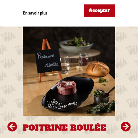
ÉGALEMENT
Accepter
En savoir plus
POITRINE ROULÉE
P
T