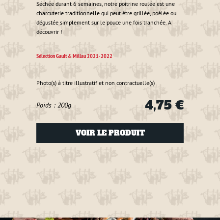
Séchée durant 6 semaines, notre poitrine roulée est une
charcuterie traditionnelle qui peut être grillée, poêlée ou
Déjà t
dégustée simplement sur le pouce une fois tranchée. A
entrel
découvrir !
Elle e
vous
Sélection Gault & Millau 2021-2022
Sélecti
Photo(s) à titre illustratif et non contractuelle(s)
Photo(s
4,75 €
Poids : 200g
Poids
VOIR LE PRODUIT
4 €