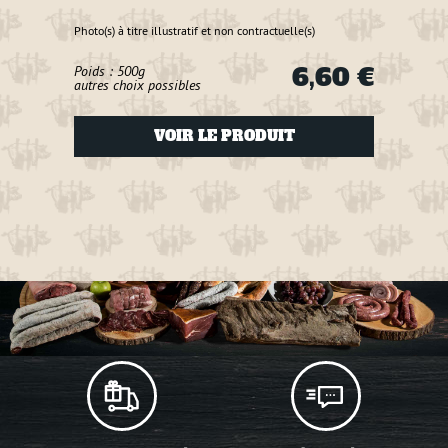
Sélecti
Photo(s) à titre illustratif et non contractuelle(s)
6,60 €
Poids : 500g
Photo(s
autres choix possibles
Poids
autre
VOIR LE PRODUIT