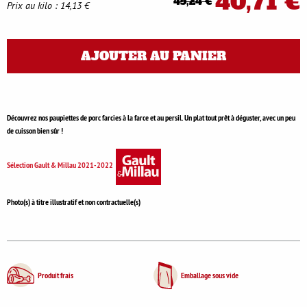
40,71 €
45,24 €
Prix au kilo : 14,13 €
AJOUTER AU PANIER
Découvrez nos paupiettes de porc farcies à la farce et au persil. Un plat tout prêt à déguster, avec un peu
de cuisson bien sûr !
Sélection Gault & Millau 2021-2022
Photo(s) à titre illustratif et non contractuelle(s)
Produit frais
Emballage sous vide