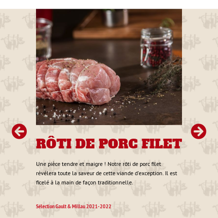
t au
uisson
1 €
RÔTI DE PORC FILET
R
L'
Une pièce tendre et maigre ! Notre rôti de porc filet
révélera toute la saveur de cette viande d'exception. Il est
La via
ficelé à la main de façon traditionnelle.
est un
prépar
Sélection Gault & Millau 2021-2022
modéré