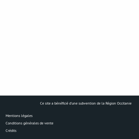
La Charcuterie
Engagements qualité
Producteurs de porc
SERVICES
Livraison Chronofresh
Espace revendeurs
Grossiste en charcuterie
Contact
Ce site a bénéficié d'une subvention de la Région Occitanie
Mentions légales
Conditions générales de vente
Crédits