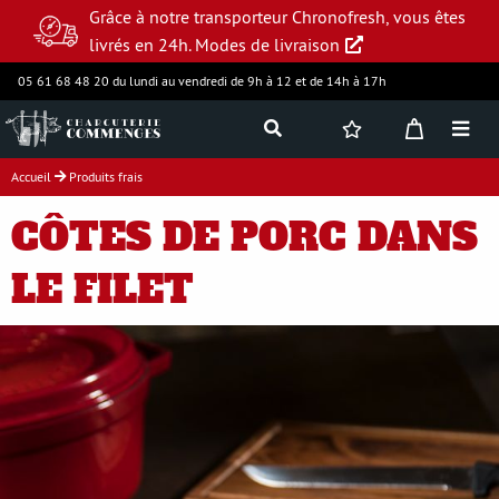
Grâce à notre transporteur Chronofresh, vous êtes
livrés en 24h.
Modes de livraison
05 61 68 48 20 du lundi au vendredi de 9h à 12 et de 14h à 17h
Accueil
Produits frais
Jambon supérieur
CÔTES DE PORC DANS
Charcuterie
LE FILET
Produits frais
Assortiments