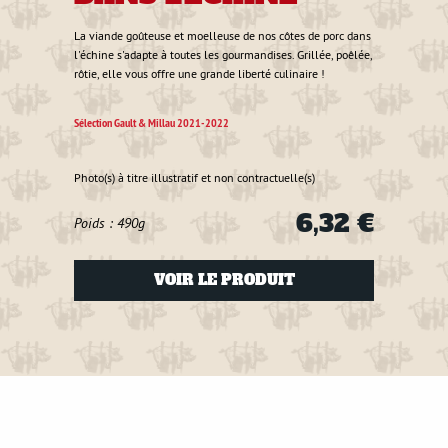
Toute 
de por
La viande goûteuse et moelleuse de nos côtes de porc dans
goût. 
l'échine s'adapte à toutes les gourmandises. Grillée, poêlée,
gourm
rôtie, elle vous offre une grande liberté culinaire !
Sélecti
Sélection Gault & Millau 2021-2022
Photo(s
Photo(s) à titre illustratif et non contractuelle(s)
Poids
6,32 €
Poids : 490g
VOIR LE PRODUIT