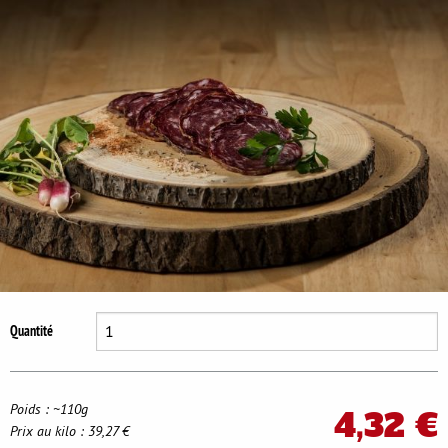
Se déconnecter
Quantité
Poids : ~110g
4,32 €
Prix au kilo : 39,27 €