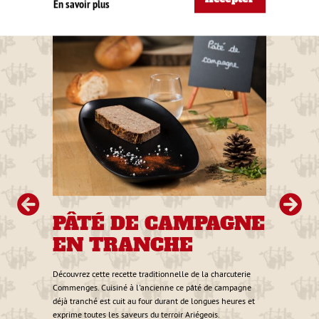
En savoir plus
lé à
ment
tif ou
PÂTÉ DE CAMPAGNE
P
EN TRANCHE
E
3 €
Découvrez cette recette traditionnelle de la charcuterie
Séchée
Commenges. Cuisiné à l'ancienne ce pâté de campagne
tranch
déjà tranché est cuit au four durant de longues heures et
grillé
exprime toutes les saveurs du terroir Ariégeois.
découvr