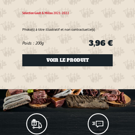
Sélection Gault & Millau 2021-2022
Sélecti
Photo(s) à titre illustratif et non contractuelle(s)
Photo(s
3,96 €
Poids : 200g
Poids
VOIR LE PRODUIT