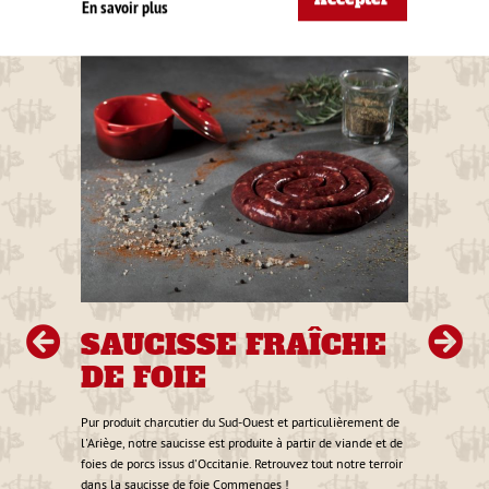
En savoir plus
r une
maines,
ail,
SAUCISSE FRAÎCHE
S
3 €
DE FOIE
P
D
Pur produit charcutier du Sud-Ouest et particulièrement de
l'Ariège, notre saucisse est produite à partir de viande et de
Osez l
foies de porcs issus d'Occitanie. Retrouvez tout notre terroir
au pim
dans la saucisse de foie Commenges !