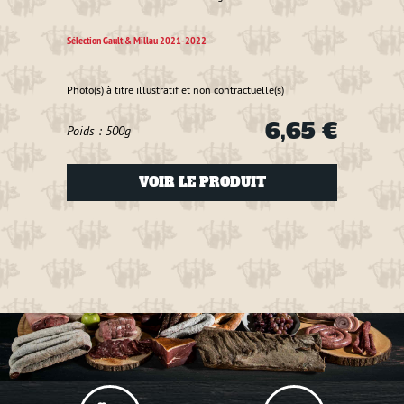
cochon
assais
Sélection Gault & Millau 2021-2022
tout !
Sélecti
Photo(s) à titre illustratif et non contractuelle(s)
6,65 €
Poids : 500g
Photo(s
Poids
VOIR LE PRODUIT