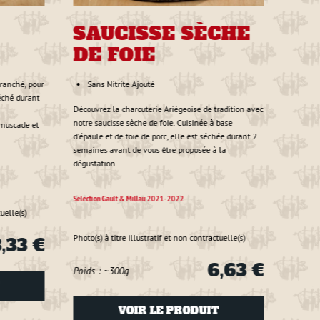
SAUCISSE SÈCHE
DE FOIE
tranché, pour
Sans Nitrite Ajouté
éché durant
Découvrez la charcuterie Ariégeoise de tradition avec
notre saucisse sèche de foie. Cuisinée à base
 muscade et
d'épaule et de foie de porc, elle est séchée durant 2
semaines avant de vous être proposée à la
dégustation.
Sélection Gault & Millau 2021-2022
uelle(s)
Photo(s) à titre illustratif et non contractuelle(s)
,33 €
6,63 €
Poids : ~300g
VOIR LE PRODUIT