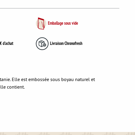
Emballage sous vide
€ d'achat
Livraison Chronofresh
itanie. Elle est embossée sous boyau naturel et
lle contient.