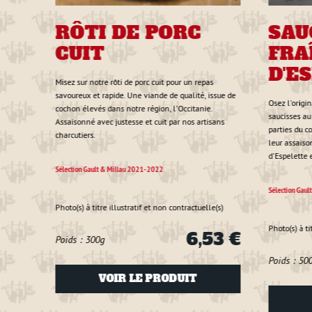
RÔTI DE PORC
SAU
CUIT
FRA
D'E
Misez sur notre rôti de porc cuit pour un repas
savoureux et rapide. Une viande de qualité, issue de
Osez l'origi
cochon élevés dans notre région, l'Occitanie.
saucisses au
Assaisonné avec justesse et cuit par nos artisans
parties du c
charcutiers.
leur assaiso
d'Espelette e
Sélection Gault & Millau 2021-2022
Sélection Gau
Photo(s) à titre illustratif et non contractuelle(s)
Photo(s) à ti
6,53 €
Poids : 300g
Poids : 50
VOIR LE PRODUIT