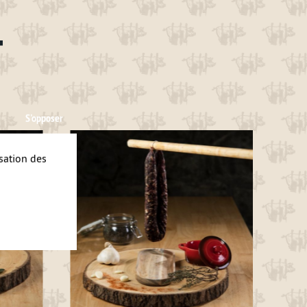
T
S'opposer
isation des