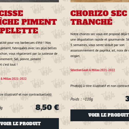
CISSE
CHORIZO SEC
ÎCHE PIMENT
TRANCHÉ
SPELETTE
Notre chorizo sec vous est proposé déjà 
une dégustation rapide et gourmande. S
nalité pour vos barbecues d'été ! Nos
5 semaines, vous serez séduit par son
 piment, fabriquées avec les plus belles
assaisonnement de paprika, ail, noix de
ochon, vous régaleront par la justesse de
origan.
nnement. Sel, poivre, piment
t c'est tout !
Sélection Gault & Millau 2021-2022
lt & Millau 2021-2022
Photo(s) à titre illustratif et non contract
tre illustratif et non contractuelle(s)
3
Poids : ~110g
8,50 €
0g
VOIR LE PRODUIT
VOIR LE PRODUIT