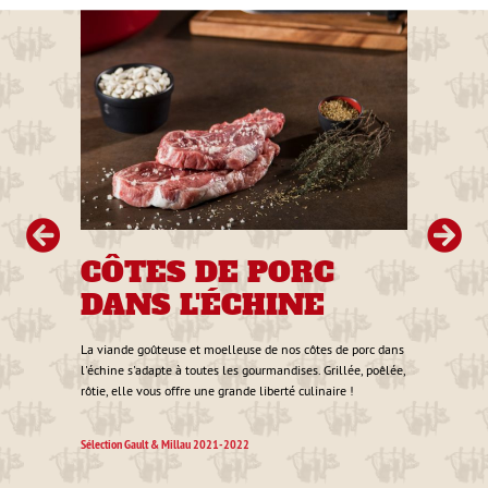
 vous
de et
2 €
CÔTES DE PORC
C
DANS L'ÉCHINE
Sa
La viande goûteuse et moelleuse de nos côtes de porc dans
Cuisin
l'échine s'adapte à toutes les gourmandises. Grillée, poêlée,
nature
rôtie, elle vous offre une grande liberté culinaire !
franc,
Sélection Gault & Millau 2021-2022
Sélecti