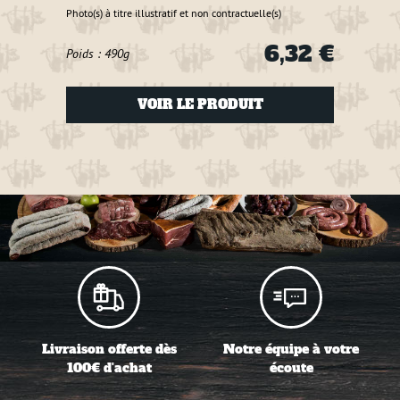
Photo(s) à titre illustratif et non contractuelle(s)
Photo(s
6,32 €
Poids : 490g
Poids
VOIR LE PRODUIT
Livraison offerte dès
Notre équipe à votre
100€ d'achat
écoute