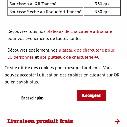
Saucisson à l'Ail Tranché
330 grs
Saucisse Sèche au Roquefort Tranché
330 grs
Découvrez tous nos
plateaux de charcuterie artisanale
pour vos événements de toutes tailles.
Découvrez également nos
plateaux de charcuterie pour
S'opposer
20 personnes
et
nos plateaux de charcuterie 40
personnes
.
Ce site utilise des cookies pour mesurer l’audience. Vous
pouvez accepter l'utilisation des cookies en cliquant sur OK
Vous souhaitez un plateau de charcuterie sur-mesure ?
ou en savoir plus.
Contactez-nous
Accepter
En savoir plus
Conservation
Livraison produit frais