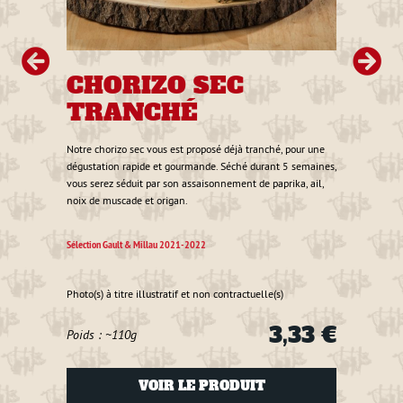
0 €
CHORIZO SEC
S
TRANCHÉ
A
Notre chorizo sec vous est proposé déjà tranché, pour une
Découv
dégustation rapide et gourmande. Séché durant 5 semaines,
maigre
vous serez séduit par son assaisonnement de paprika, ail,
durant
noix de muscade et origan.
Sélecti
Sélection Gault & Millau 2021-2022
Photo(s
Photo(s) à titre illustratif et non contractuelle(s)
Poids
3,33 €
Poids : ~110g
VOIR LE PRODUIT