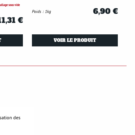
llage sous vide
6,90 €
Poids : 1kg
11,31 €
T
VOIR LE PRODUIT
S'opposer
isation des