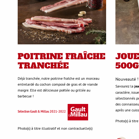
POITRINE FRAÎCHE
JOUE
TRANCHÉE
500G
Déjà tranchée, notre poitrine fraîche est un morceau
Nouveauté !
entrelardé du cochon composé de gras et de viande
Savourez la
jou
maigre. Elle est délicieuse poêlée ou grillée au
caractère, issu
barbecue !
sélectionnés po
des connaisseu
après une cuiss
Sélection Gault & Millau 2021-2022
Photo(s) à titre
Photo(s) à titre illustratif et non contractuelle(s)