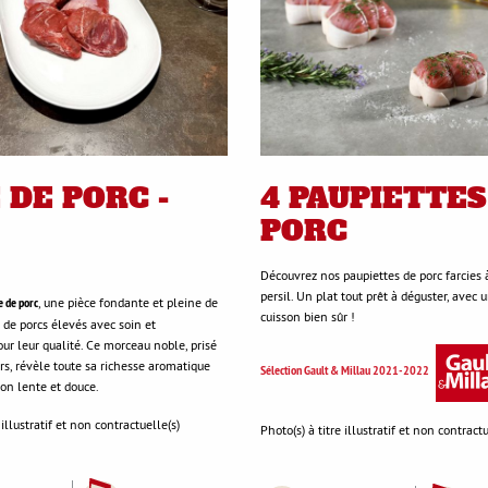
 DE PORC -
4 PAUPIETTES
PORC
Découvrez nos paupiettes de porc farcies à
persil. Un plat tout prêt à déguster, avec 
e de porc
, une pièce fondante et pleine de
cuisson bien sûr !
e de porcs élevés avec soin et
ur leur qualité. Ce morceau noble, prisé
rs, révèle toute sa richesse aromatique
Sélection Gault & Millau 2021-2022
on lente et douce.
 illustratif et non contractuelle(s)
Photo(s) à titre illustratif et non contractu