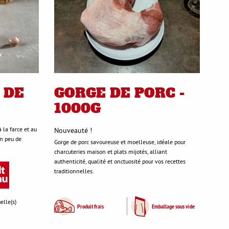
 DE
GORGE DE PORC -
1000G
 la farce et au
Nouveauté !
un peu de
Gorge de porc savoureuse et moelleuse, idéale pour
charcuteries maison et plats mijotés, alliant
authenticité, qualité et onctuosité pour vos recettes
traditionnelles.
elle(s)
Produit frais
Emballage sous vide