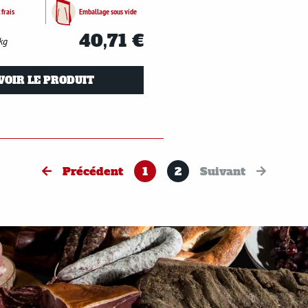
 frais
Emballage sous vide
40,71 €
kg
VOIR LE PRODUIT
Précédent
1
2
Suivant