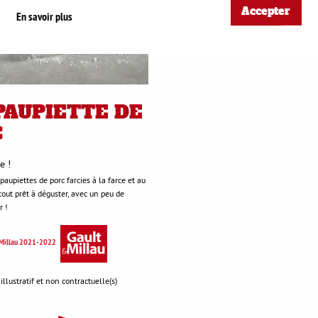
Accepter
En savoir plus
PAUPIETTE DE
C
e !
aupiettes de porc farcies à la farce et au
 tout prêt à déguster, avec un peu de
r !
& Millau 2021-2022
 illustratif et non contractuelle(s)