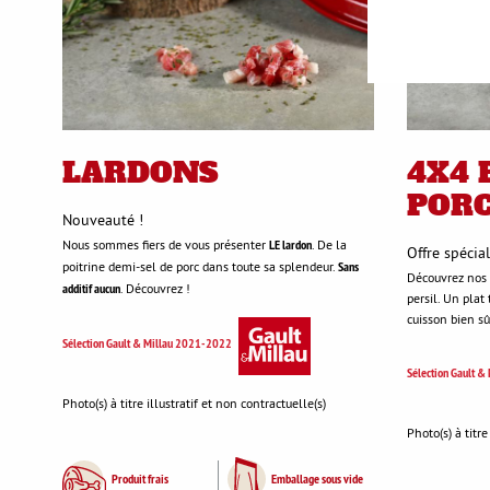
LARDONS
4X4 
POR
Nouveauté !
Nous sommes fiers de vous présenter
LE lardon
. De la
Offre spécial
poitrine demi-sel de porc dans toute sa splendeur.
Sans
Découvrez nos p
additif aucun
. Découvrez !
persil. Un plat
cuisson bien sû
Sélection Gault & Millau 2021-2022
Sélection Gault 
Photo(s) à titre illustratif et non contractuelle(s)
Photo(s) à titre
Produit frais
Emballage sous vide